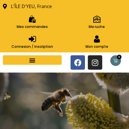
L'ÎLE D'YEU, France
Mes commandes
Ma ruche
Connexion / inscription
Mon compte
0