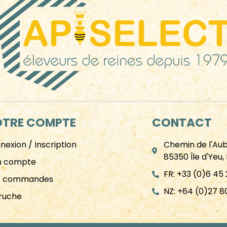
TRE COMPTE
CONTACT
nexion / Inscription
Chemin de l'Au
85350 Île d'Yeu,
 compte
FR: +33 (0)6 45
s commandes
NZ: +64 (0)27 8
ruche