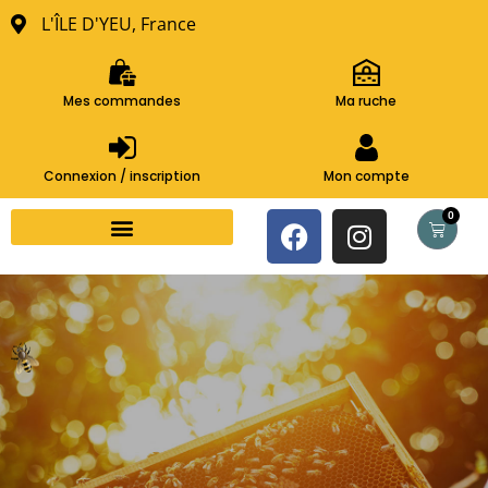
L'ÎLE D'YEU, France
Mes commandes
Ma ruche
Connexion / inscription
Mon compte
0