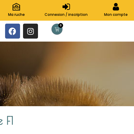
Ma ruche
Connexion / inscription
Mon compte
0
 F1