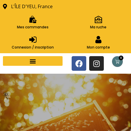
L'ÎLE D'YEU, France
Mes commandes
Ma ruche
Connexion / inscription
Mon compte
0